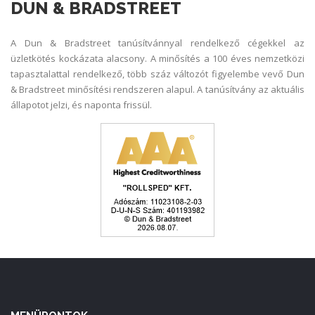
DUN & BRADSTREET
A Dun & Bradstreet tanúsítvánnyal rendelkező cégekkel az
üzletkötés kockázata alacsony. A minősítés a 100 éves nemzetközi
tapasztalattal rendelkező, több száz változót figyelembe vevő Dun
& Bradstreet minősítési rendszeren alapul. A tanúsítvány az aktuális
állapotot jelzi, és naponta frissül.